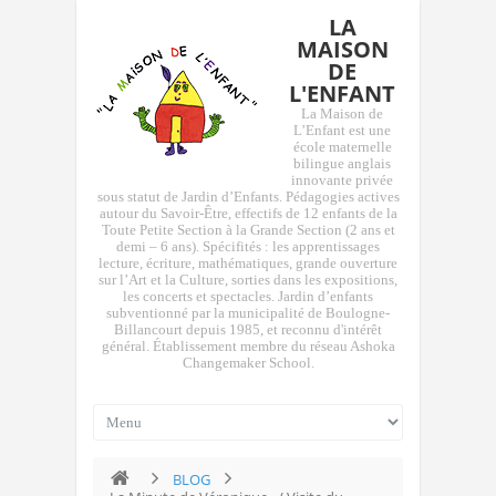
LA
MAISON
DE
L'ENFANT
La Maison de
L’Enfant est une
école maternelle
bilingue anglais
innovante privée
sous statut de Jardin d’Enfants. Pédagogies actives
autour du Savoir-Être, effectifs de 12 enfants de la
Toute Petite Section à la Grande Section (2 ans et
demi – 6 ans). Spécifités : les apprentissages
lecture, écriture, mathématiques, grande ouverture
sur l’Art et la Culture, sorties dans les expositions,
les concerts et spectacles. Jardin d’enfants
subventionné par la municipalité de Boulogne-
Billancourt depuis 1985, et reconnu d'intérêt
général. Établissement membre du réseau Ashoka
Changemaker School.
BLOG