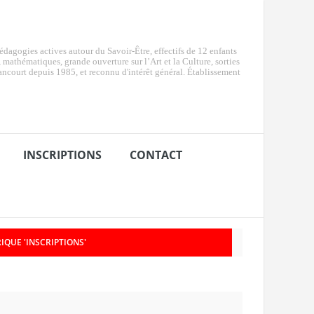
dagogies actives autour du Savoir-Être, effectifs de 12 enfants
e, mathématiques, grande ouverture sur l’Art et la Culture, sorties
ancourt depuis 1985, et reconnu d'intérêt général. Établissement
INSCRIPTIONS
CONTACT
IQUE 'INSCRIPTIONS'
026