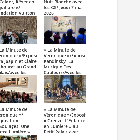
Calder, Rêver en
Nuit Blanche avec
uilibre »/
les GS/ jeudi 7 mai
ondation Vuitton
2026
ec les MS et les
S/ 11 mai 2026
 La Minute de
« La Minute de
éronique »/Exposition
Véronique »/Exposition
a Jospin et Claire
Kandinsky, La
abouret au Grand
Musique Des
lais/avec les
Couleurs/Avec les
/12 février 2026
MS et
GS/Philharmonie
de Paris/30 janvier
2026
 La Minute de
« La Minute de
éronique »/
Véronique »/Exposition
xposition
« Greuze. L’Enfance
 Soulages, Une
en Lumière » au
utre Lumière »
Petit Palais avec
ec les GS et les
les GS/Mardi 7