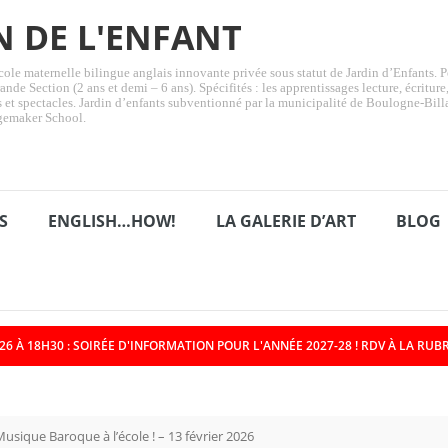
N DE L'ENFANT
ole maternelle bilingue anglais innovante privée sous statut de Jardin d’Enfants. Pé
ande Section (2 ans et demi – 6 ans). Spécifités : les apprentissages lecture, écritur
ts et spectacles. Jardin d’enfants subventionné par la municipalité de Boulogne-Bill
gemaker School.
S
ENGLISH…HOW!
LA GALERIE D’ART
BLOG
6 À 18H30 : SOIRÉE D'INFORMATION POUR L'ANNÉE 2027-28 ! RDV À LA RUBR
ent des GS vers le CP et de tous les petits loups/Jeudi 25 juin 2
usique Baroque à l’école ! – 13 février 2026