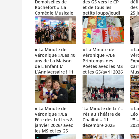
Demoiselles de
des GS vers le CP
défi
Rochefort »-La
et de tous les
des
Comédie Musicale
petits loups/Jeudi
25 j
des enfants/26 juin
25 juin 2026
2026
« La Minute de
« La Minute de
« L
Véronique »/Les 40
Véronique »/Le
Vér
ans de La Maison
Printemps des
Exp
de L’Enfant !/
Poètes avec les MS
Car
L’Anniversaire ! 11
et les GS/avril 2026
Mus
avril 2026
Lux
les
202
« La Minute de
‘La Minute de Lili’ –
« L
Véronique »/La
Yës au Théâtre de
Léo 
Fête des Lettres 8
Chaillot – 11
!!!!
janvier 2026/ avec
décembre 2025
202
les MS et les GS