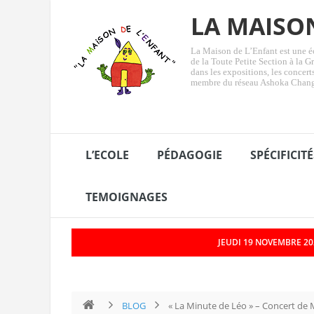
LA MAISO
La Maison de L’Enfant est une éc
de la Toute Petite Section à la Gr
dans les expositions, les concer
membre du réseau Ashoka Chan
L’ECOLE
PÉDAGOGIE
SPÉCIFICITÉ
TEMOIGNAGES
JEUDI 19 NOVEMBRE 202
«&nbsp;La Minute de Véronique&nbsp;»/L’Adoubem
BLOG
« La Minute de Léo » – Concert de M