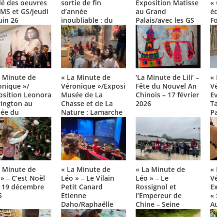
lé des oeuvres
sortie de fin
Exposition Matisse
« 
 MS et GS/jeudi
d’année
au Grand
éq
uin 26
inoubliable : du
Palais/avec les GS
F
Cyclop de Jean
et les MS/mardi 19
av
Tinguely à
mai 2026
G
l’aventure dans les
arbres/jeudi 28 mai
2026
a Minute de
« La Minute de
‘La Minute de Lili’ –
«
onique »/
Véronique »/Exposition
Fête du Nouvel An
V
osition Leonora
Musée de La
Chinois – 17 février
Ev
rington au
Chasse et de La
2026
T
ée du
Nature : Lamarche
Pa
embourg/avec
et Ovize/avec les
GS
 GS/17 mars
MS et les GS/ 19
6
février 2026
a Minute de
« La Minute de
« La Minute de
«
» – C’est Noël
Léo » – Le Vilain
Léo » – Le
V
 – 19 décembre
Petit Canard
Rossignol et
E
5
Etienne
l’Empereur de
«
Daho/Raphaëlle
Chine – Seine
A
Delaunay – Théâtre
Musicale 28
av