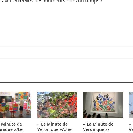
er avec eux/elles des moments hors du temps !
a Minute de
« La Minute de
« La Minute de
«
t
onique »/Le
Véronique »/Une
Véronique »/
V