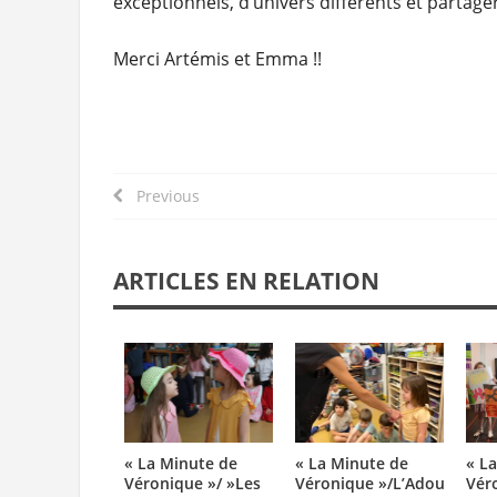
exceptionnels, d’univers différents et partag
Merci Artémis et Emma !!
Previous
ARTICLES EN RELATION
« La Minute de
« La Minute de
« L
Véronique »/ »Les
Véronique »/L’Adoubemen
Vér