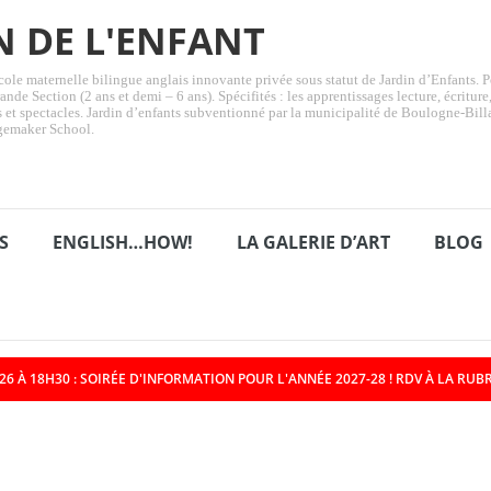
N DE L'ENFANT
ole maternelle bilingue anglais innovante privée sous statut de Jardin d’Enfants. Pé
ande Section (2 ans et demi – 6 ans). Spécifités : les apprentissages lecture, écritur
ts et spectacles. Jardin d’enfants subventionné par la municipalité de Boulogne-Bill
gemaker School.
S
ENGLISH…HOW!
LA GALERIE D’ART
BLOG
6 À 18H30 : SOIRÉE D'INFORMATION POUR L'ANNÉE 2027-28 ! RDV À LA RUBR
ent des GS vers le CP et de tous les petits loups/Jeudi 25 juin 2