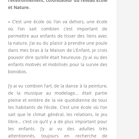
l’environnement, cofondateur du réseau Ecole
et Nature.
« C’est une école où l’on va dehors, une école
où l’on sait combien c’est important de
permettre aux enfants de tisser des liens avec
la nature. J’ai eu du plaisir à prendre une poule
dans mes bras à la Maison de L’Enfant, je crois
pouvoir dire qu’elle était heureuse. J’y ai vu des
enfants motivés et mobilisés pour la survie des
bonobos.
J’y ai vu combien l’art, de la danse à la peinture,
de la musique au modelage… était partie
pleine et entière de la vie quotidienne de tous
les habitants de l’école. C’est une école où l’on
sait que le climat général, les relations, le jeu
libre… c’est ce qu’il y a de plus important pour
les enfants. J’y ai vu des adultes très
attentionnés, toujours en recherche de