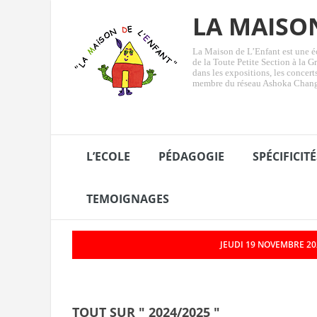
LA MAISO
La Maison de L’Enfant est une éc
de la Toute Petite Section à la Gr
dans les expositions, les concer
membre du réseau Ashoka Chan
L’ECOLE
PÉDAGOGIE
SPÉCIFICITÉ
TEMOIGNAGES
JEUDI 19 NOVEMBRE 202
«&nbsp;La Minute de Véronique&nbsp;»/L’Adoubem
TOUT SUR " 2024/2025 "