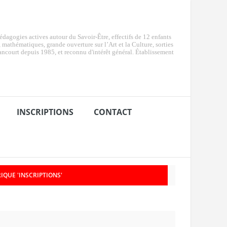
dagogies actives autour du Savoir-Être, effectifs de 12 enfants
e, mathématiques, grande ouverture sur l’Art et la Culture, sorties
ancourt depuis 1985, et reconnu d'intérêt général. Établissement
INSCRIPTIONS
CONTACT
IQUE 'INSCRIPTIONS'
026