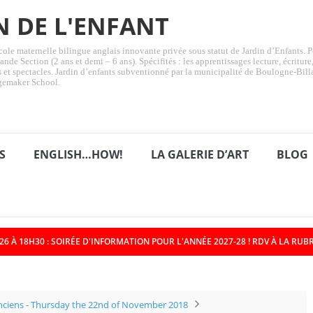
N DE L'ENFANT
ole maternelle bilingue anglais innovante privée sous statut de Jardin d’Enfants. Pé
ande Section (2 ans et demi – 6 ans). Spécifités : les apprentissages lecture, écritur
ts et spectacles. Jardin d’enfants subventionné par la municipalité de Boulogne-Bill
gemaker School.
S
ENGLISH…HOW!
LA GALERIE D’ART
BLOG
6 À 18H30 : SOIRÉE D'INFORMATION POUR L'ANNÉE 2027-28 ! RDV À LA RUBR
ent des GS vers le CP et de tous les _
nciens - Thursday the 22nd of November 2018