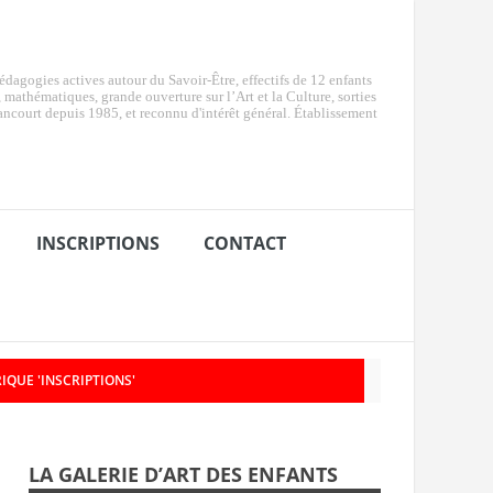
dagogies actives autour du Savoir-Être, effectifs de 12 enfants
e, mathématiques, grande ouverture sur l’Art et la Culture, sorties
ancourt depuis 1985, et reconnu d'intérêt général. Établissement
INSCRIPTIONS
CONTACT
IQUE 'INSCRIPTIONS'
LA GALERIE D’ART DES ENFANTS