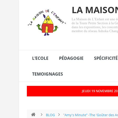
LA MAISO
La Maison de L’Enfant est une éc
de la Toute Petite Section à la Gr
dans les expositions, les concer
membre du réseau Ashoka Chan
L’ECOLE
PÉDAGOGIE
SPÉCIFICITÉ
TEMOIGNAGES
JEUDI 19 NOVEMBRE 202
«&nbsp;La Minute de Véronique&nbsp;»/L’Adoubem
BLOG
"Amy's Minute" -The 'Goûter des A