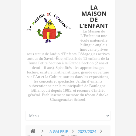
LA
MAISON
DE
L'ENFANT
La Maison de
L’Enfant est une
école maternelle
bilingue anglais
innovante privée
sous statut de Jardin d’Enfants. Pédagogies actives
autour du Savoir-Être, effectifs de 12 enfants de la
Toute Petite Section à la Grande Section (2 ans et
demi – 6 ans). Spécifités : les apprentissages
lecture, écriture, mathématiques, grande ouverture
sur l’Art et la Culture, sorties dans les expositions,
les concerts et spectacles. Jardin d’enfants
subventionné par la municipalité de Boulogne-
Billancourt depuis 1985, et reconnu d'intérêt
général. Établissement membre du réseau Ashoka
Changemaker School.
LA GALERIE
2023/2024