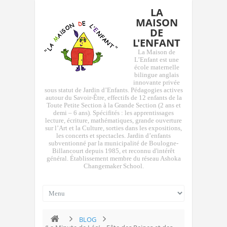
LA
MAISON
DE
L'ENFANT
La Maison de
L’Enfant est une
école maternelle
bilingue anglais
innovante privée
sous statut de Jardin d’Enfants. Pédagogies actives
autour du Savoir-Être, effectifs de 12 enfants de la
Toute Petite Section à la Grande Section (2 ans et
demi – 6 ans). Spécifités : les apprentissages
lecture, écriture, mathématiques, grande ouverture
sur l’Art et la Culture, sorties dans les expositions,
les concerts et spectacles. Jardin d’enfants
subventionné par la municipalité de Boulogne-
Billancourt depuis 1985, et reconnu d'intérêt
général. Établissement membre du réseau Ashoka
Changemaker School.
BLOG